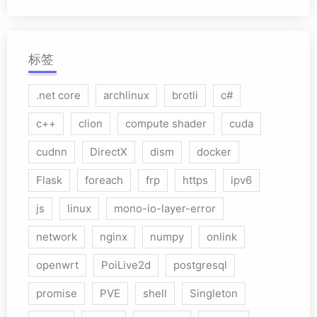
标签
.net core
archlinux
brotli
c#
c++
clion
compute shader
cuda
cudnn
DirectX
dism
docker
Flask
foreach
frp
https
ipv6
js
linux
mono-io-layer-error
network
nginx
numpy
onlink
openwrt
PoiLive2d
postgresql
promise
PVE
shell
Singleton