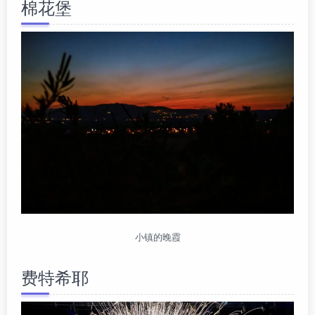
棉花堡
小镇的晚霞
费特希耶