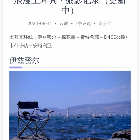
浪漫土耳其 · 摄影记录（更新
中）
2024-08-11
•
云曦
•
1条评论
•
未分类
土耳其环线，伊兹密尔 – 棉花堡 – 费特希耶 – D400公路/
卡什小镇 – 安塔利亚
伊兹密尔