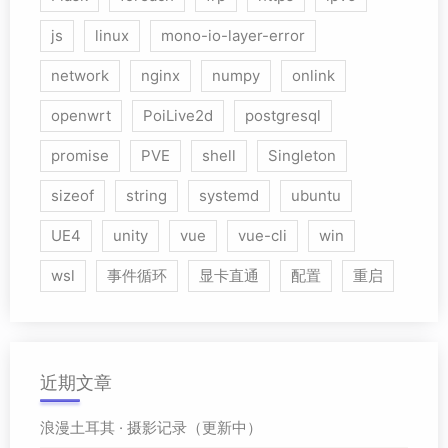
js
linux
mono-io-layer-error
network
nginx
numpy
onlink
openwrt
PoiLive2d
postgresql
promise
PVE
shell
Singleton
sizeof
string
systemd
ubuntu
UE4
unity
vue
vue-cli
win
wsl
事件循环
显卡直通
配置
重启
近期文章
浪漫土耳其 · 摄影记录（更新中）