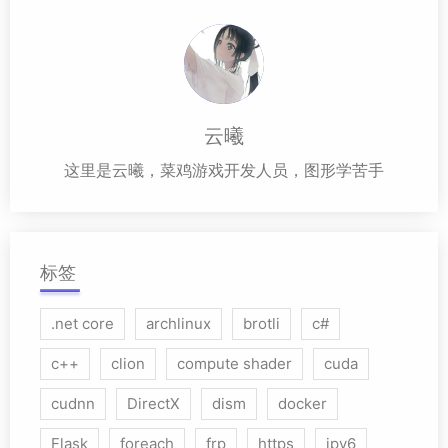
云曦
这里是云曦，菜鸡游戏开发人员，图形学苦手
标签
.net core
archlinux
brotli
c#
c++
clion
compute shader
cuda
cudnn
DirectX
dism
docker
Flask
foreach
frp
https
ipv6