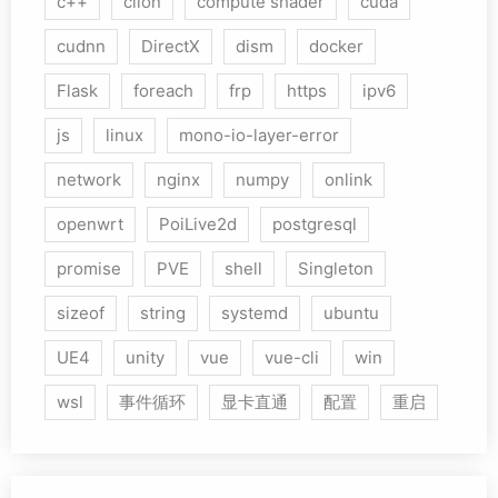
c++
clion
compute shader
cuda
cudnn
DirectX
dism
docker
Flask
foreach
frp
https
ipv6
js
linux
mono-io-layer-error
network
nginx
numpy
onlink
openwrt
PoiLive2d
postgresql
promise
PVE
shell
Singleton
sizeof
string
systemd
ubuntu
UE4
unity
vue
vue-cli
win
wsl
事件循环
显卡直通
配置
重启