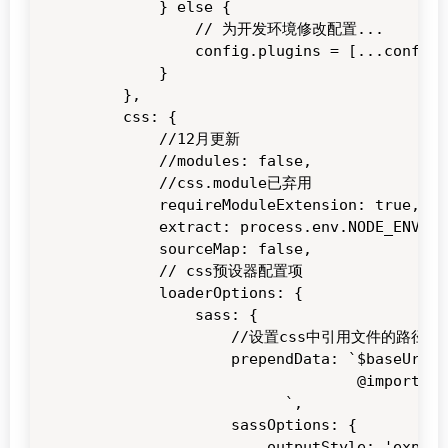
        } else {

            // 为开发环境修改配置...

            config.plugins = [...config.
        }

    },

    css: {

        //12月更新

        //modules: false,

        //css.module已弃用

        requireModuleExtension: true,

        extract: process.env.NODE_ENV ==
        sourceMap: false,

        // css预设器配置项

        loaderOptions: {

            sass: {

                //设置css中引用文件的路径
                prependData: `$baseUrl: "
		                      @import '@/assets/scss/var.scss';

                      `,

                sassOptions: {

                    outputStyle: 'expande