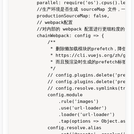
    parallel: require('os').cpus().lengt
    //生产环境是否生成 sourceMap 文件，一般
    productionSourceMap: false,

    // webpack配置

    //对内部的 webpack 配置进行更细粒度的修改 https:
    chainWebpack: config => {

        /**

         * 删除懒加载模块的prefetch，降低带
         * https://cli.vuejs.org/zh/guid
         * 而且预渲染时生成的prefetch标签
         */

        // config.plugins.delete('prefetc
        // config.plugins.delete('preload
        // config.resolve.symlinks(true);
        config.module

            .rule('images')

            .use('url-loader')

            .loader('url-loader')

            .tap(options => Object.assig
        config.resolve.alias
