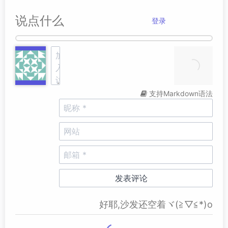
说点什么
登录
支持Markdown语法
好耶,沙发还空着ヾ(≧▽≦*)o