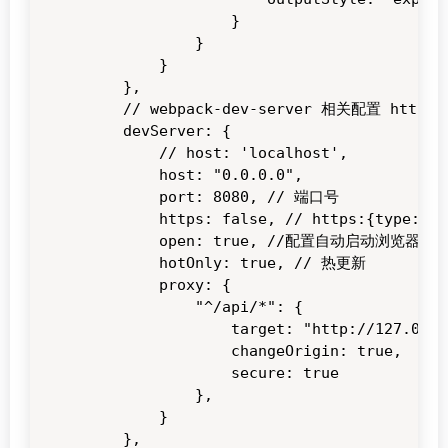
                }

            }

        }

    },

    // webpack-dev-server 相关配置 https://
    devServer: {

        // host: 'localhost',

        host: "0.0.0.0",

        port: 8080, // 端口号

        https: false, // https:{type:Bool
        open: true, //配置自动启动浏览器

        hotOnly: true, // 热更新

        proxy: {

            "^/api/*": {

                target: "http://127.0.0.
                changeOrigin: true,

                secure: true

            },

        }

    },
