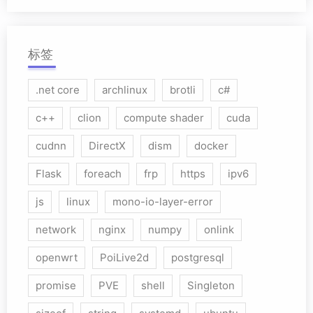
标签
.net core
archlinux
brotli
c#
c++
clion
compute shader
cuda
cudnn
DirectX
dism
docker
Flask
foreach
frp
https
ipv6
js
linux
mono-io-layer-error
network
nginx
numpy
onlink
openwrt
PoiLive2d
postgresql
promise
PVE
shell
Singleton