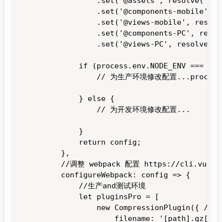
            .set('@assets', resolve('src
            .set('@components-mobile', r
            .set('@views-mobile', resolv
            .set('@components-PC', resol
            .set('@views-PC', resolve('s
        if (process.env.NODE_ENV === 'pr
            // 为生产环境修改配置...process.en
        } else {

            // 为开发环境修改配置...

        }

        return config;

    },

    //调整 webpack 配置 https://cli.vuejs.o
    configureWebpack: config => {

        //生产and测试环境

        let pluginsPro = [

            new CompressionPlugin({ /
                filename: '[path].gz[quer