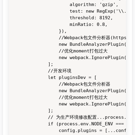
                algorithm: 'gzip',

                test: new RegExp('\\.(' 
                threshold: 8192,

                minRatio: 0.8,

            }),

            //Webpack包文件分析器(https://gi
            new BundleAnalyzerPlugin(),

            //优化moment打包过大

            new webpack.IgnorePlugin(/^\
        ];

        //开发环境

        let pluginsDev = [

            //Webpack包文件分析器

            new BundleAnalyzerPlugin(),

            //优化moment打包过大

            new webpack.IgnorePlugin(/^\
        ];

        // 为生产环境修改配置...process.env.NO
        if (process.env.NODE_ENV === 'pr
            config.plugins = [...config.