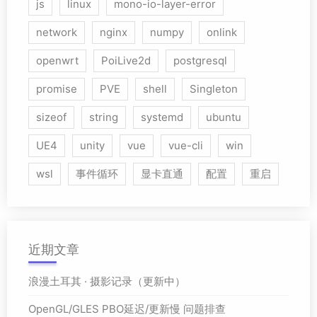
js
linux
mono-io-layer-error
network
nginx
numpy
onlink
openwrt
PoiLive2d
postgresql
promise
PVE
shell
Singleton
sizeof
string
systemd
ubuntu
UE4
unity
vue
vue-cli
win
wsl
事件循环
显卡直通
配置
重启
近期文章
浪漫土耳其 · 摄影记录（更新中）
OpenGL/GLES PBO延迟/更新慢 问题排查