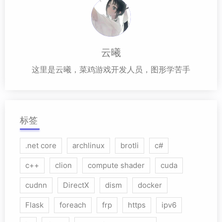
云曦
这里是云曦，菜鸡游戏开发人员，图形学苦手
标签
.net core
archlinux
brotli
c#
c++
clion
compute shader
cuda
cudnn
DirectX
dism
docker
Flask
foreach
frp
https
ipv6