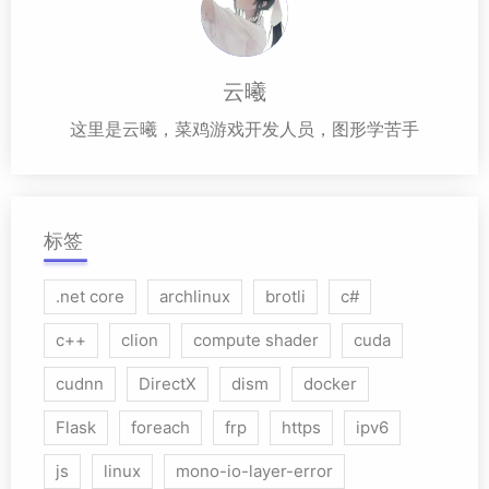
云曦
这里是云曦，菜鸡游戏开发人员，图形学苦手
标签
.net core
archlinux
brotli
c#
c++
clion
compute shader
cuda
cudnn
DirectX
dism
docker
Flask
foreach
frp
https
ipv6
js
linux
mono-io-layer-error