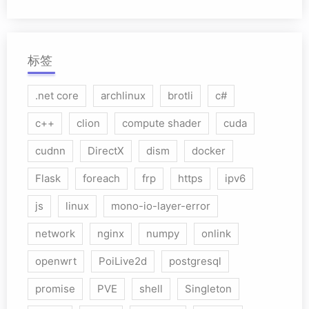
标签
.net core
archlinux
brotli
c#
c++
clion
compute shader
cuda
cudnn
DirectX
dism
docker
Flask
foreach
frp
https
ipv6
js
linux
mono-io-layer-error
network
nginx
numpy
onlink
openwrt
PoiLive2d
postgresql
promise
PVE
shell
Singleton