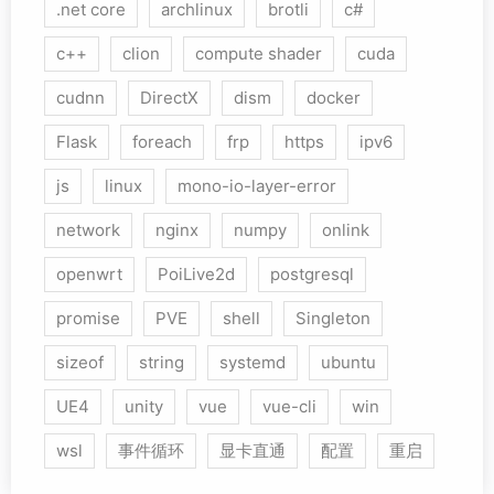
.net core
archlinux
brotli
c#
c++
clion
compute shader
cuda
cudnn
DirectX
dism
docker
Flask
foreach
frp
https
ipv6
js
linux
mono-io-layer-error
network
nginx
numpy
onlink
openwrt
PoiLive2d
postgresql
promise
PVE
shell
Singleton
sizeof
string
systemd
ubuntu
UE4
unity
vue
vue-cli
win
wsl
事件循环
显卡直通
配置
重启