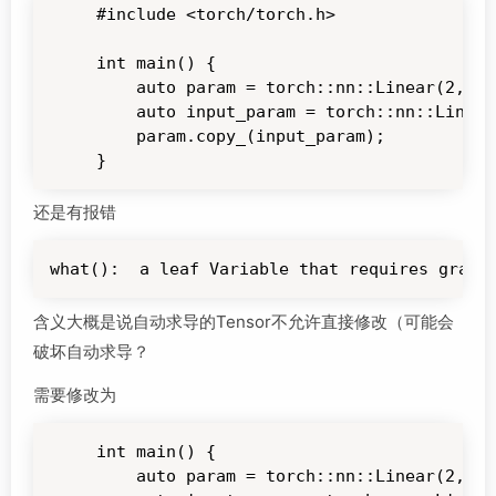
#include <torch/torch.h>

int main() {

    auto param = torch::nn::Linear(2,2)-
    auto input_param = torch::nn::Linear
    param.copy_(input_param);

}
还是有报错
what():  a leaf Variable that requires grad 
含义大概是说自动求导的Tensor不允许直接修改（可能会
破坏自动求导？
需要修改为
int main() {

    auto param = torch::nn::Linear(2,2)-