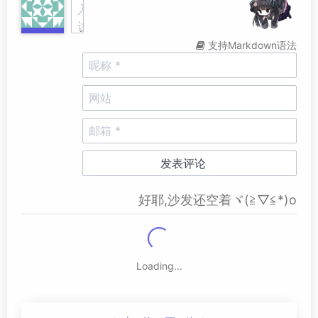
支持Markdown语法
好耶,沙发还空着ヾ(≧▽≦*)o
Loading...