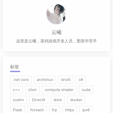
云曦
这里是云曦，菜鸡游戏开发人员，图形学苦手
标签
.net core
archlinux
brotli
c#
c++
clion
compute shader
cuda
cudnn
DirectX
dism
docker
Flask
foreach
frp
https
ipv6