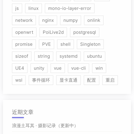
js
linux
mono-io-layer-error
network
nginx
numpy
onlink
openwrt
PoiLive2d
postgresql
promise
PVE
shell
Singleton
sizeof
string
systemd
ubuntu
UE4
unity
vue
vue-cli
win
wsl
事件循环
显卡直通
配置
重启
近期文章
浪漫土耳其 · 摄影记录（更新中）