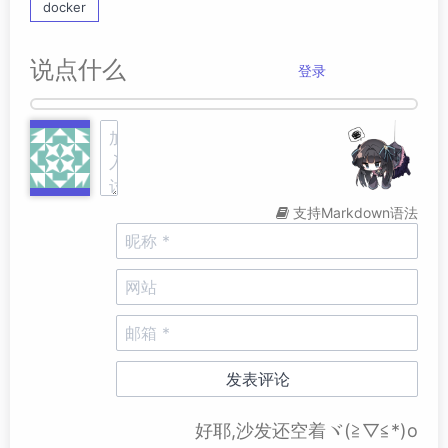
docker
说点什么
登录
支持Markdown语法
好耶,沙发还空着ヾ(≧▽≦*)o