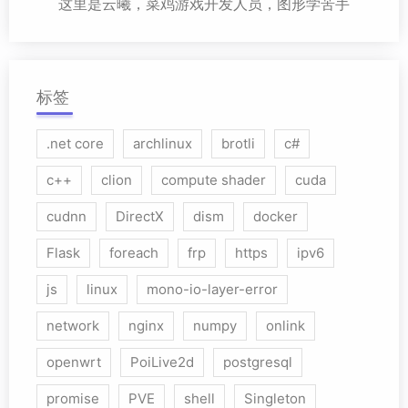
这里是云曦，菜鸡游戏开发人员，图形学苦手
标签
.net core
archlinux
brotli
c#
c++
clion
compute shader
cuda
cudnn
DirectX
dism
docker
Flask
foreach
frp
https
ipv6
js
linux
mono-io-layer-error
network
nginx
numpy
onlink
openwrt
PoiLive2d
postgresql
promise
PVE
shell
Singleton