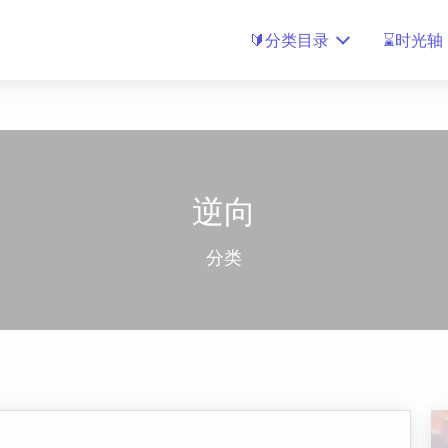
🔰分类目录
⌛时光轴
逆向
分类