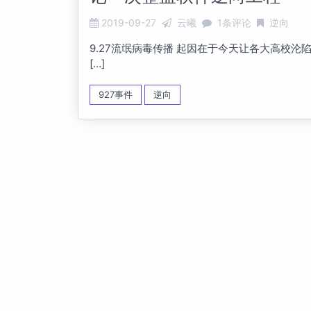
2019-09-27
云曦
1条评论
逆向
9.27流氓病毒传播 起因在于今天让各大高校沦陷的
[…]
927事件
逆向