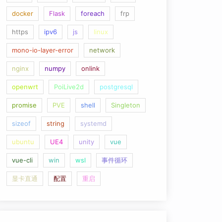
docker
Flask
foreach
frp
https
ipv6
js
linux
mono-io-layer-error
network
nginx
numpy
onlink
openwrt
PoiLive2d
postgresql
promise
PVE
shell
Singleton
sizeof
string
systemd
ubuntu
UE4
unity
vue
vue-cli
win
wsl
事件循环
显卡直通
配置
重启