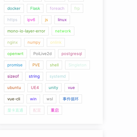
docker
Flask
foreach
frp
https
ipv6
js
linux
mono-io-layer-error
network
nginx
numpy
onlink
openwrt
PoiLive2d
postgresql
promise
PVE
shell
Singleton
sizeof
string
systemd
ubuntu
UE4
unity
vue
vue-cli
win
wsl
事件循环
显卡直通
配置
重启