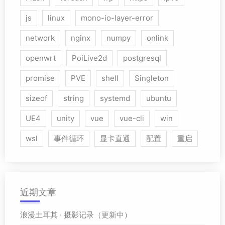
js
linux
mono-io-layer-error
network
nginx
numpy
onlink
openwrt
PoiLive2d
postgresql
promise
PVE
shell
Singleton
sizeof
string
systemd
ubuntu
UE4
unity
vue
vue-cli
win
wsl
事件循环
显卡直通
配置
重启
近期文章
浪漫土耳其 · 摄影记录（更新中）