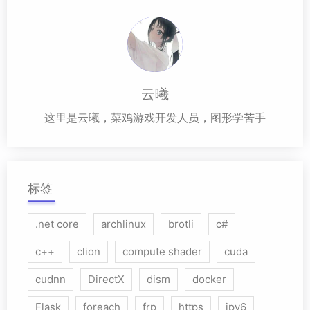
云曦
这里是云曦，菜鸡游戏开发人员，图形学苦手
标签
.net core
archlinux
brotli
c#
c++
clion
compute shader
cuda
cudnn
DirectX
dism
docker
Flask
foreach
frp
https
ipv6